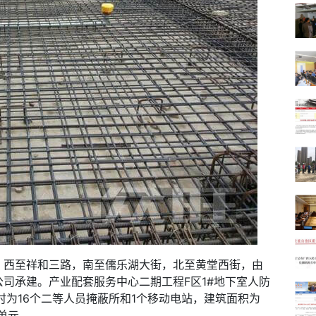
，西至祥和三路，南至儒乐湖大街，北至黄堂西街，由
司承建。产业配套服务中心二期工程F区1#地下室人防
时为16个二等人员掩蔽所和1个移动电站，建筑面积为
爆单元。