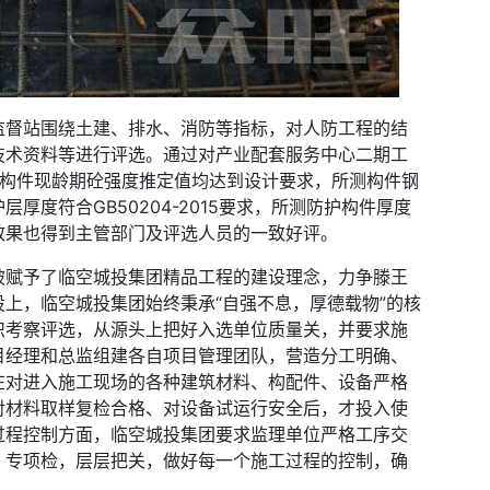
监督站围绕土建、排水、消防等指标，对人防工程的结
技术资料等进行评选。通过对产业配套服务中心二期工
测构件现龄期砼强度推定值均达到设计要求，所测构件钢
厚度符合GB50204-2015要求，所测防护构件厚度
效果也得到主管部门及评选人员的一致好评。
被赋予了临空城投集团精品工程的建设理念，力争滕王
上，临空城投集团始终秉承“自强不息，厚德载物”的核
织考察评选，从源头上把好入选单位质量关，并要求施
目经理和总监组建各自项目管理团队，营造分工明确、
在对进入施工现场的各种建筑材料、构配件、设备严格
对材料取样复检合格、对设备试运行安全后，才投入使
过程控制方面，临空城投集团要求监理单位严格工序交
、专项检，层层把关，做好每一个施工过程的控制，确