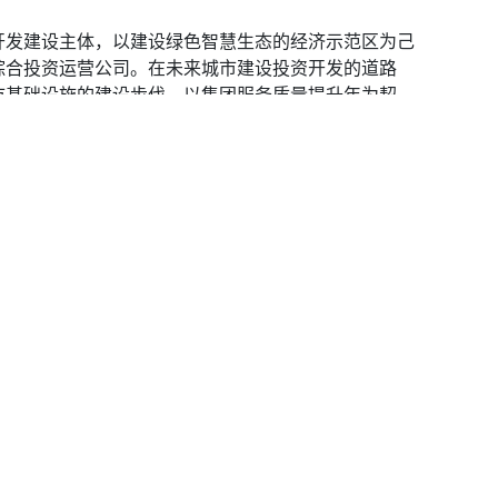
开发建设主体，以建设绿色智慧生态的经济示范区为己
综合投资运营公司。在未来城市建设投资开发的道路
市基础设施的建设步伐，以集团服务质量提升年为契
项目互查互评，及时取长补短，提升工程项目建设理念
品项目在临空绽放。
防工程专项检测设备
服务与支持
检测平台 | 气密性检测平台 | 排气活门动
行业资讯
能曲线
客户案例
工程气密性检测仪
人防基础知识