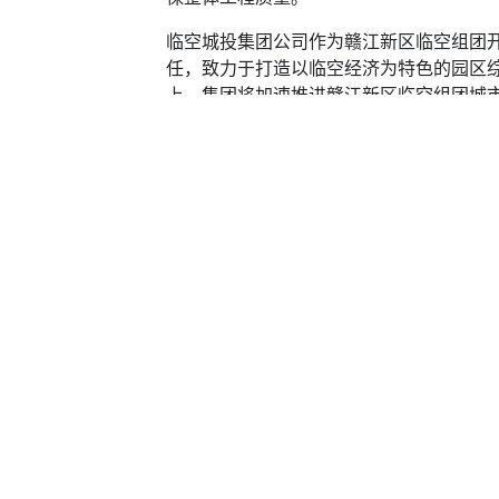
临空城投集团公司作为赣江新区临空组团
任，致力于打造以临空经济为特色的园区
上，集团将加速推进赣江新区临空组团城
机，进一步强化业内学习交流，通过在建
和管理水平，打造临空品牌，让更多的精
获取您感兴趣的资讯
人
人防
姓名
力性
人防