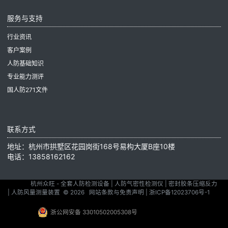
服务与支持
行业资讯
客户案例
人防基础知识
专业能力测评
国人防271文件
联系方式
地址：杭州市拱墅区花园岗街168号易构大厦B座10楼
电话：13858162162
杭州众旺 - 全套人防检测设备 | 人防气密性检测仪 | 密封胶条压缩反力
| 人防风量测量装置
© 2026
网站条款与免责声明
|
浙ICP备12023706号-1
浙公网安备 33010502005308号